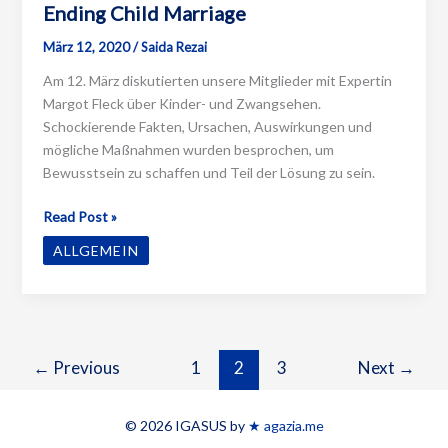
Ending Child Marriage
März 12, 2020
/
Saida Rezai
Am 12. März diskutierten unsere Mitglieder mit Expertin
Margot Fleck über Kinder- und Zwangsehen.
Schockierende Fakten, Ursachen, Auswirkungen und
mögliche Maßnahmen wurden besprochen, um
Bewusstsein zu schaffen und Teil der Lösung zu sein.
Ending
Read Post »
Child
ALLGEMEIN
Marriage
←
Previous
1
2
3
Next
→
© 2026 IGASUS by
★ agazia.me