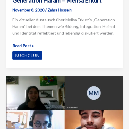
Generation Haram – Melisa Erkurt
November 8, 2020
/
Zahra Hosseini
Ein virtueller Austausch über Melisa Erkurt’s „Generation
Haram“, bei dem Themen wie Bildung, Integration, Heimat
und Identität reflektiert und lebendig diskutiert werden.
Generation
Read Post »
Haram
BUCHCLUB
–
Melisa
Erkurt