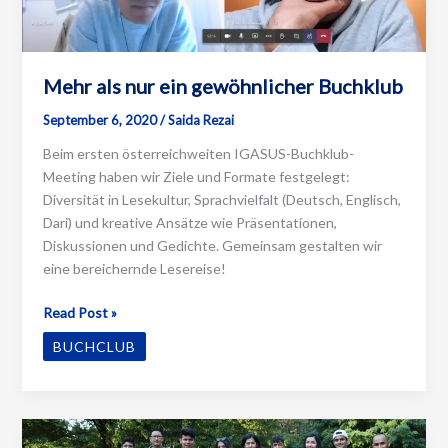
Mehr als nur ein gewöhnlicher Buchklub
September 6, 2020
/
Saida Rezai
Beim ersten österreichweiten IGASUS-Buchklub-
Meeting haben wir Ziele und Formate festgelegt:
Diversität in Lesekultur, Sprachvielfalt (Deutsch, Englisch,
Dari) und kreative Ansätze wie Präsentationen,
Diskussionen und Gedichte. Gemeinsam gestalten wir
eine bereichernde Lesereise!
Mehr
Read Post »
als
BUCHCLUB
nur
ein
gewöhnlicher
Buchklub