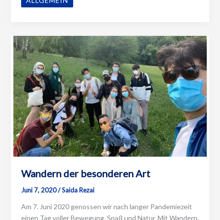
ALLGEMEIN
unsere
Projekte
vor
Wandern der besonderen Art
Juni 7, 2020
/
Saida Rezai
Am 7. Juni 2020 genossen wir nach langer Pandemiezeit
einen Tag voller Bewegung, Spaß und Natur. Mit Wandern,