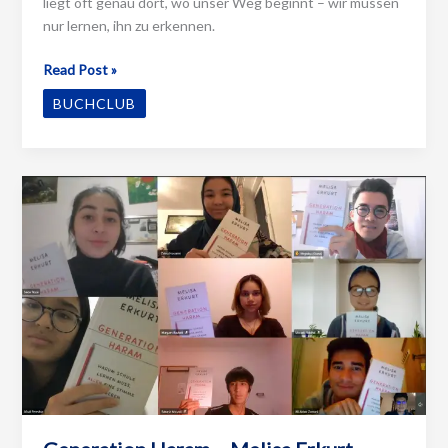
liegt oft genau dort, wo unser Weg beginnt – wir müssen
nur lernen, ihn zu erkennen.
Der
Read Post »
Alchimist
BUCHCLUB
–
Paulo
Coelho