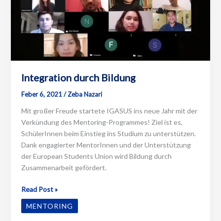
Integration durch Bildung
Feber 6, 2021
/
Zeba Nazari
Mit großer Freude startete IGASUS ins neue Jahr mit der
Verkündung des Mentoring-Programmes! Ziel ist es,
SchülerInnen beim Einstieg ins Studium zu unterstützen.
Dank engagierter MentorInnen und der Unterstützung
der European Students Union wird Bildung durch
Zusammenarbeit gefördert.
Integration
Read Post »
durch
MENTORING
Bildung