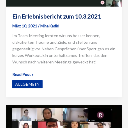
Ein Erlebnisbericht zum 10.3.2021
März 10, 2021
/
Mina Kadiri
Im Team-Meeting lernten wir uns besser kennen,
diskutierten Träume und Ziele, und stellten uns
gegenseitig vor. Neben Gesprächen über Sport gab es ein
kurzes Workout. Ein unterhaltsames Treffen, das den
Wunsch nach weiteren Meetings geweckt hat!
Ein
Read Post »
Erlebnisbericht
ALLGEMEIN
zum
10.3.2021