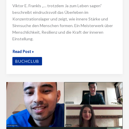
Viktor E. Frankls „… trotzdem Ja zum Leben sagen“
beschreibt eindrucksvoll das Überleben im
Konzentrationslager und zeigt, wie innere Stärke und
Sinnsuche den Menschen formen. Ein Meisterwerk über
Menschlichkeit, Resilienz und die Kraft der inneren
Einstellung.
Trotzdem
Read Post »
Ja
BUCHCLUB
zum
Leben
sagen
–
Viktor
E.
Frankl