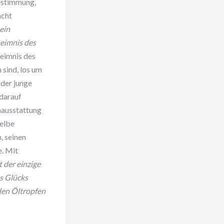
Bestimmung,
acht
ein
eimnis des
heimnis des
 sind, los um
 der junge
 darauf
enausstattung
selbe
, seinen
e. Mit
t der einzige
s Glücks
iden Öltropfen