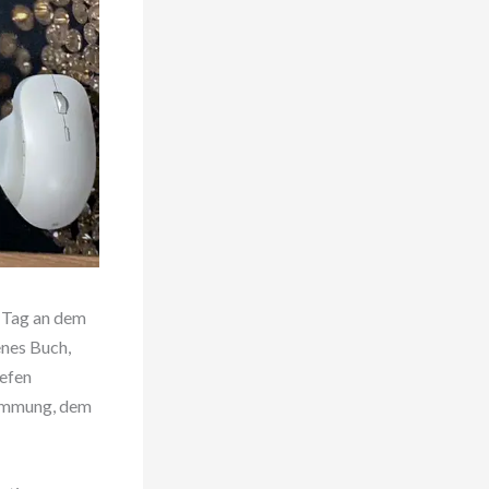
r Tag an dem
enes Buch,
iefen
timmung, dem