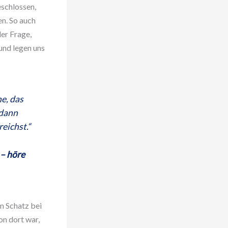
eschlossen,
en. So auch
der Frage,
und legen uns
e, das
 dann
eichst.“
 – höre
m Schatz bei
n dort war,