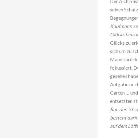
Der Alchimis
seinen Schatz
Begegnungen.
Kaufmann sei
Glücks beizub
Glücks zu erk
sich um zu sc
Mann zurück. 
fokussiert. D
gesehen habe.
Aufgabe noch
Garten … und
entsetzten st
Rat, den ich
besteht darin
auf dem Löffe