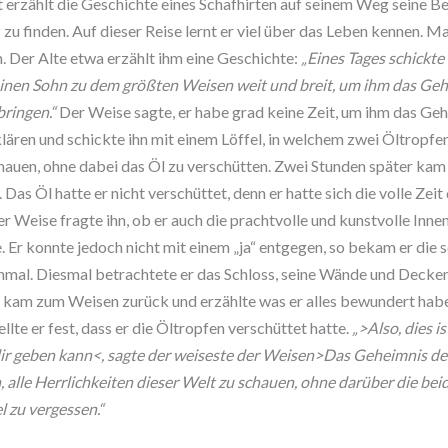
t erzählt die Geschichte eines Schafhirten auf seinem Weg seine 
 zu finden. Auf dieser Reise lernt er viel über das Leben kennen. M
 Der Alte etwa erzählt ihm eine Geschichte:
„Eines Tages schickte 
nen Sohn zu dem größten Weisen weit und breit, um ihm das Geh
ringen.“
Der Weise sagte, er habe grad keine Zeit, um ihm das Ge
lären und schickte ihn mit einem Löffel, in welchem zwei Öltropfen
hauen, ohne dabei das Öl zu verschütten. Zwei Stunden später kam
Das Öl hatte er nicht verschüttet, denn er hatte sich die volle Zeit
er Weise fragte ihn, ob er auch die prachtvolle und kunstvolle Inn
 Er konnte jedoch nicht mit einem „ja“ entgegen, so bekam er die 
mal. Diesmal betrachtete er das Schloss, seine Wände und Decken
 kam zum Weisen zurück und erzählte was er alles bewundert hab
ellte er fest, dass er die Öltropfen verschüttet hatte.
„>Also, dies is
 dir geben kann<, sagte der weiseste der Weisen>Das Geheimnis de
, alle Herrlichkeiten dieser Welt zu schauen, ohne darüber die be
l zu vergessen.“