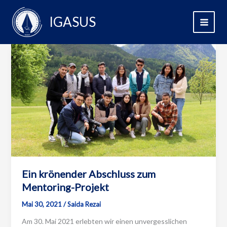
Skip
to
IGASUS
content
Ein krönender Abschluss zum
Mentoring-Projekt
Mai 30, 2021
/
Saida Rezai
Am 30. Mai 2021 erlebten wir einen unvergesslichen