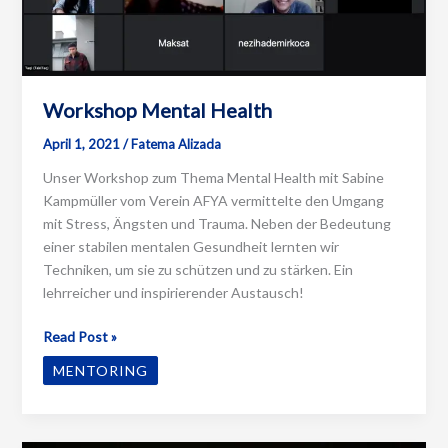
Workshop Mental Health
April 1, 2021
/
Fatema Alizada
Unser Workshop zum Thema Mental Health mit Sabine
Kampmüller vom Verein AFYA vermittelte den Umgang
mit Stress, Ängsten und Trauma. Neben der Bedeutung
einer stabilen mentalen Gesundheit lernten wir
Techniken, um sie zu schützen und zu stärken. Ein
lehrreicher und inspirierender Austausch!
Workshop
Read Post »
Mental
MENTORING
Health