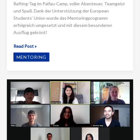
Rafting-Tag im Palfau-Camp, voller Abenteuer, Teamgeist
und Spaß. Dank der Unterstützung der European
Students‘ Union wurde das Mentoringprogramm
erfolgreich umgesetzt und mit diesem besonderen
Ausflug gekrönt!
Ein
Read Post »
krönender
MENTORING
Abschluss
zum
Mentoring-
Projekt