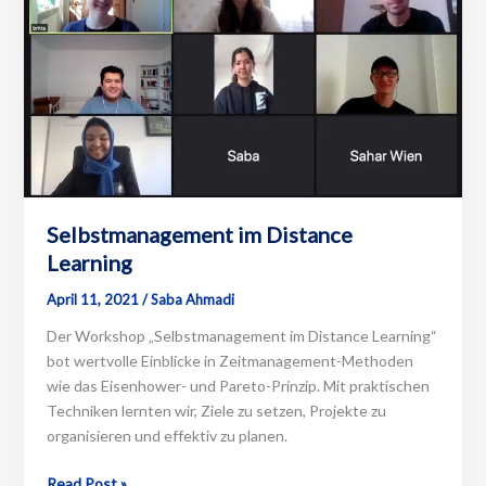
Selbstmanagement im Distance
Learning
April 11, 2021
/
Saba Ahmadi
Der Workshop „Selbstmanagement im Distance Learning“
bot wertvolle Einblicke in Zeitmanagement-Methoden
wie das Eisenhower- und Pareto-Prinzip. Mit praktischen
Techniken lernten wir, Ziele zu setzen, Projekte zu
organisieren und effektiv zu planen.
Selbstmanagement
Read Post »