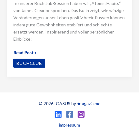
In unserer Buchclub-Session haben wir „Atomic Habits“
von James Clear besprochen. Das Buch zeigt, wie winzige
Veränderungen unser Leben positiv beeinflussen können,
indem gute Gewohnheiten etabliert und schlechte
ersetzt werden. Inspirierend und voller persönlicher
Einblicke!
Atomic
Read Post »
Habits
BUCHCLUB
–
James
Clear
© 2026 IGASUS by
★ agazia.me
impressum