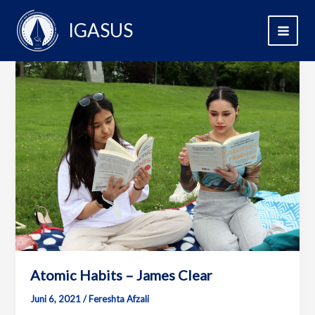
Skip
to
IGASUS
content
Atomic Habits – James Clear
Juni 6, 2021
/
Fereshta Afzali